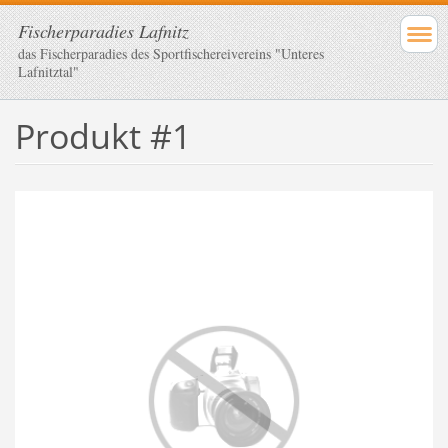
Fischerparadies Lafnitz
das Fischerparadies des Sportfischereivereins "Unteres
Lafnitztal"
Produkt #1