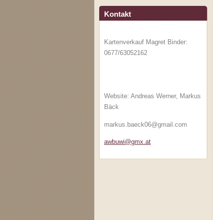
Kontakt
Kartenverkauf Magret Binder:
0677/63052162
Website: Andreas Werner, Markus
Bäck
markus.baeck06@gmail.com
awbuwi@g
mx.at