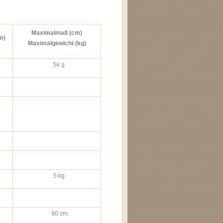
Maximalmaß (cm)
m)
Maximalgewicht (kg)
5k g
5 kg
90 cm