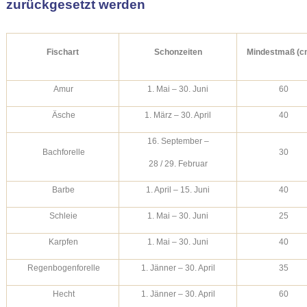
zurückgesetzt werden
Fischart
Schonzeiten
Mindestmaß (c
Amur
1. Mai – 30. Juni
60
Äsche
1. März – 30. April
40
16. September –
Bachforelle
30
28 / 29. Februar
Barbe
1. April – 15. Juni
40
Schleie
1. Mai – 30. Juni
25
Karpfen
1. Mai – 30. Juni
40
Regenbogenforelle
1. Jänner – 30. April
35
Hecht
1. Jänner – 30. April
60