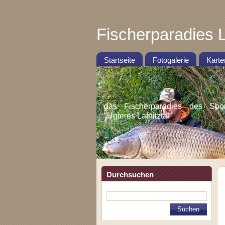
Fischerparadies L
Startseite
Fotogalerie
Karte
das Fischerparadies des Sportf
"Unteres Lafnitztal"
Durchsuchen