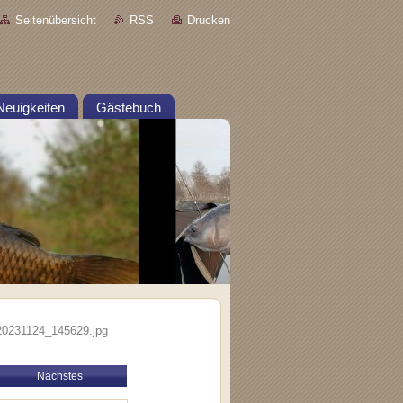
Seitenübersicht
RSS
Drucken
Neuigkeiten
Gästebuch
0231124_145629.jpg
Nächstes