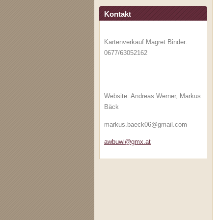
Kontakt
Kartenverkauf Magret Binder:
0677/63052162
Website: Andreas Werner, Markus
Bäck
markus.baeck06@gmail.com
awbuwi@g
mx.at