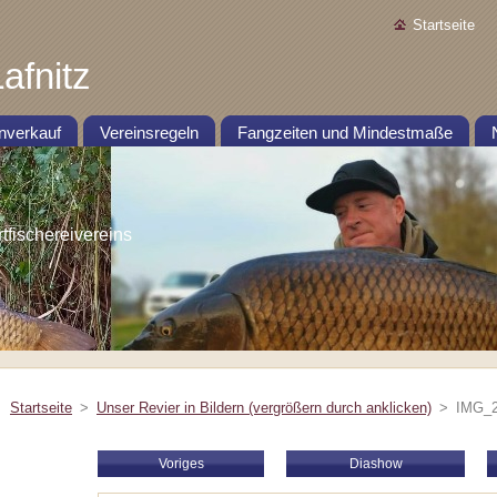
Startseite
afnitz
nverkauf
Vereinsregeln
Fangzeiten und Mindestmaße
ischereivereins
Startseite
>
Unser Revier in Bildern (vergrößern durch anklicken)
>
IMG_2
Voriges
Diashow