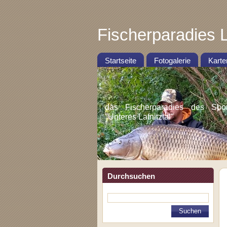
Fischerparadies L
Startseite
Fotogalerie
Karte
das Fischerparadies des Sportf
"Unteres Lafnitztal"
Durchsuchen