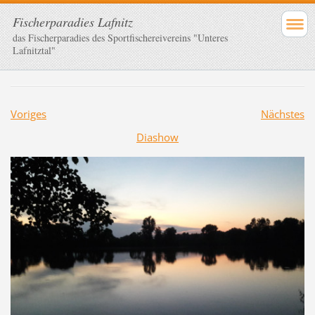
Fischerparadies Lafnitz
das Fischerparadies des Sportfischereivereins "Unteres
Lafnitztal"
Voriges
Nächstes
Diashow