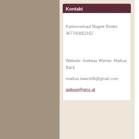
Kontakt
Kartenverkauf Magret Binder:
0677/63052162
Website: Andreas Werner, Markus
Bäck
markus.baeck06@gmail.com
awbuwi@g
mx.at