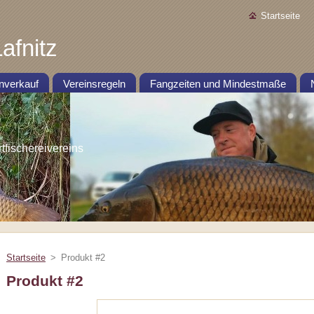
Startseite
afnitz
nverkauf
Vereinsregeln
Fangzeiten und Mindestmaße
ischereivereins
Startseite
>
Produkt #2
Produkt #2