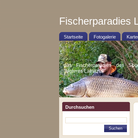
Fischerparadies L
Startseite
Fotogalerie
Karte
das Fischerparadies des Sportf
"Unteres Lafnitztal"
Durchsuchen