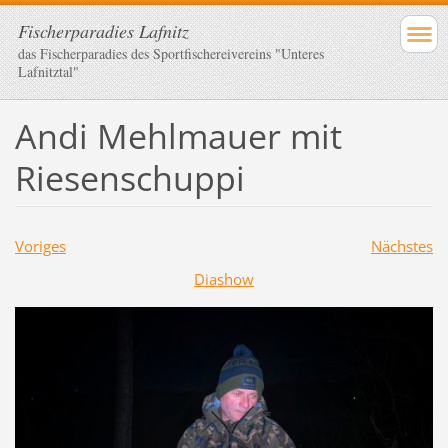
Fischerparadies Lafnitz
das Fischerparadies des Sportfischereivereins "Unteres
Lafnitztal"
Andi Mehlmauer mit
Riesenschuppi
Voriges
Nächstes
Diashow