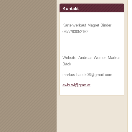
Kontakt
Kartenverkauf Magret Binder:
0677/63052162
Website: Andreas Werner, Markus
Bäck
markus.baeck06@gmail.com
awbuwi@g
mx.at