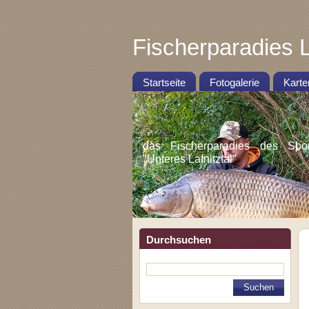
Fischerparadies L
Startseite
Fotogalerie
Karte
das Fischerparadies des Sportf
"Unteres Lafnitztal"
Durchsuchen