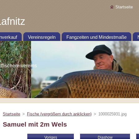
Startseite
afnitz
nverkauf
Vereinsregeln
Fangzeiten und Mindestmaße
ischereivereins
Startseite
>
Fische (vergrößern durch anklicken)
>
1000025931.jpg
Samuel mit 2m Wels
Voriges
Diashow