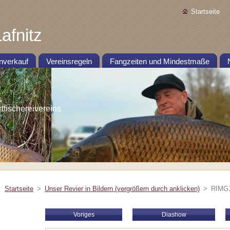
Startseite
afnitz
nverkauf
Vereinsregeln
Fangzeiten und Mindestmaße
ischereivereins
Startseite
>
Unser Revier in Bildern (vergrößern durch anklicken)
>
RIMG
Voriges
Diashow