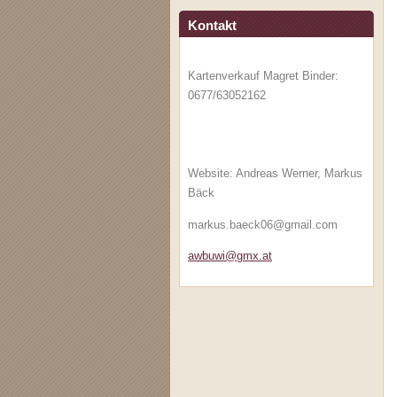
Kontakt
Kartenverkauf Magret Binder:
0677/63052162
Website: Andreas Werner, Markus
Bäck
markus.baeck06@gmail.com
awbuwi@g
mx.at