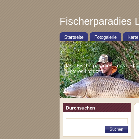
Fischerparadies L
Startseite
Fotogalerie
Karte
das Fischerparadies des Sportf
"Unteres Lafnitztal"
Durchsuchen