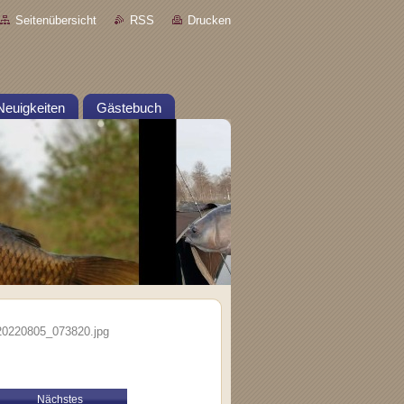
Seitenübersicht
RSS
Drucken
Neuigkeiten
Gästebuch
0220805_073820.jpg
Nächstes