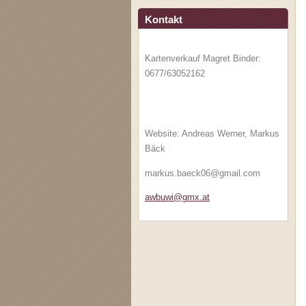
Kontakt
Kartenverkauf Magret Binder:
0677/63052162
Website: Andreas Werner, Markus
Bäck
markus.baeck06@gmail.com
awbuwi@g
mx.at