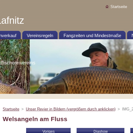
Startseite
afnitz
nverkauf
Vereinsregeln
Fangzeiten und Mindestmaße
ischereivereins
Startseite
>
Unser Revier in Bildern (vergrößern durch anklicken)
>
IMG_2
Welsangeln am Fluss
Voriges
Diashow