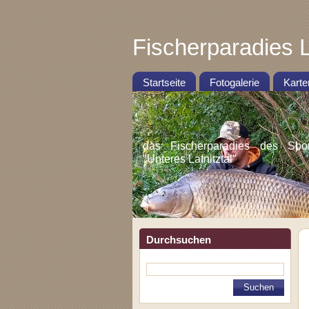
Fischerparadies L
Startseite
Fotogalerie
Karte
das Fischerparadies des Sportf
"Unteres Lafnitztal"
Durchsuchen